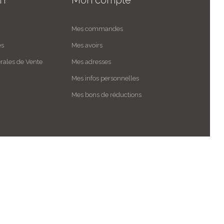
Mes commandes
es
Mes avoirs
rales de Vente
Mes adresses
Mes infos personnelles
Mes bons de réductions