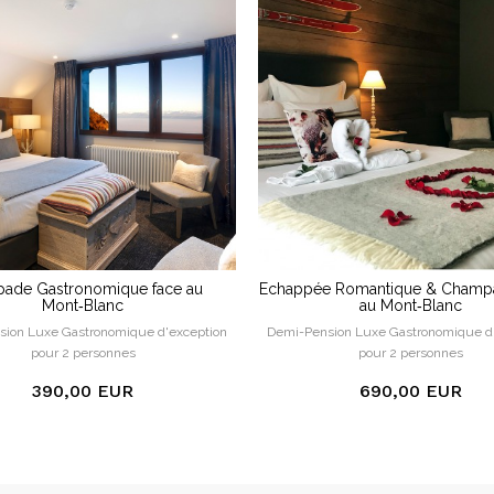
pade Gastronomique face au
Échappée Romantique & Champ
Mont‑Blanc
au Mont‑Blanc
ion Luxe Gastronomique d'exception
Demi-Pension Luxe Gastronomique d
pour 2 personnes
pour 2 personnes
390,00 EUR
690,00 EUR