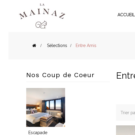
ACCUEI
>
Sélections
>
Entre Amis
lection
Ent
Nos Coup de Coeur
ille
re
is
Trier pa
uple
Escapade