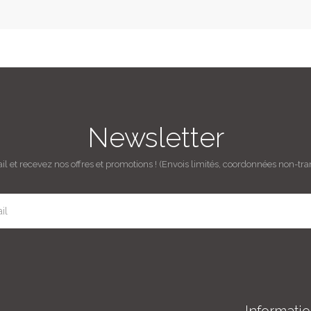
Newsletter
il et recevez nos offres et promotions ! (Envois limités, coordonnées non-tra
Informati