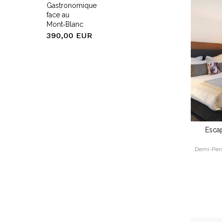
o
Gastronomique
face au
Mont‑Blanc
us
390,00 EUR
frets
Esca
Demi-Pens