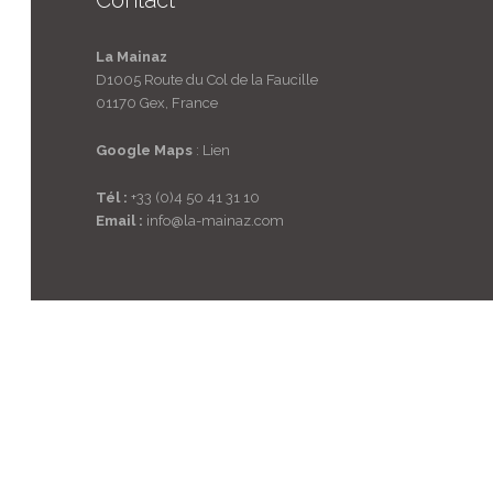
La Mainaz
D1005 Route du Col de la Faucille
01170 Gex,
France
Google Maps
:
Lien
Tél :
+33 (0)4 50 41 31 10
Email :
info@la-mainaz.com